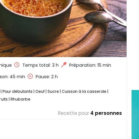
mique
Temps total:
3 h
Préparation: 15 min
son: 45 min
Pause: 2 h
|
Pour débutants
|
Oeuf
|
Sucre
|
Cuisson à la casserole
|
uits
|
Rhubarbe
Recette pour
4 personnes