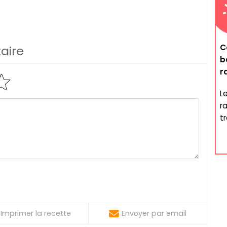
C
aire
b
r
L
r
t
Imprimer la recette
Envoyer par email