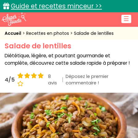
Guide et recettes minceur >>
☰
Accueil
Accueil
Recettes en photos
Salade de lentilles
Salade de lentilles
Recettes de cuisine
Diététique, légère, et pourtant gourmande et
Cuisine pratique
complète, découvrez cette salade rapide à préparer !
L'actu cuisine
8
Déposez le premier
4/5
avis
commentaire !
Connexion