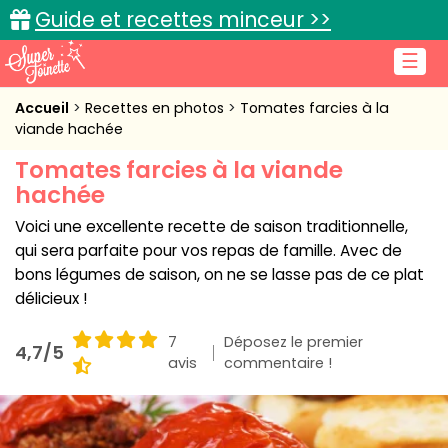
Guide et recettes minceur >>
☰
Accueil
Accueil
Recettes en photos
Tomates farcies à la
viande hachée
Recettes de cuisine
Tomates farcies à la viande
hachée
Cuisine pratique
Voici une excellente recette de saison traditionnelle,
L'actu cuisine
qui sera parfaite pour vos repas de famille. Avec de
bons légumes de saison, on ne se lasse pas de ce plat
délicieux !
Connexion
7
Déposez le premier
4,7/5
avis
commentaire !