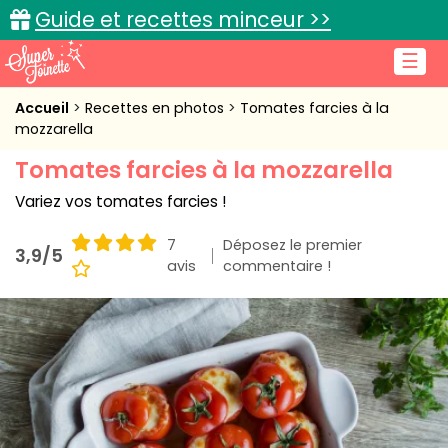
Guide et recettes minceur >>
☰
Accueil
Accueil
Recettes en photos
Tomates farcies à la
mozzarella
Recettes de cuisine
Tomates farcies à la mozzarella
Cuisine pratique
Variez vos tomates farcies !
L'actu cuisine
7
Déposez le premier
3,9/5
avis
commentaire !
Connexion