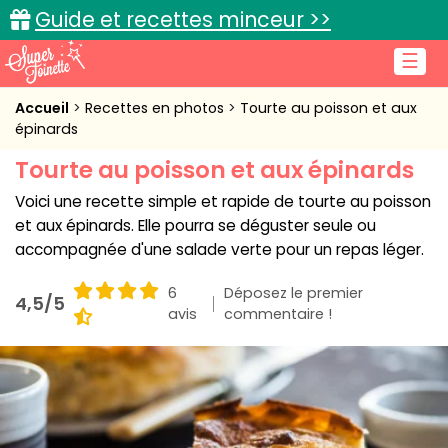
Guide et recettes minceur >>
☰
Accueil
Accueil
Recettes en photos
Tourte au poisson et aux
épinards
Recettes de cuisine
Tourte au poisson et aux épinards
Cuisine pratique
Voici une recette simple et rapide de tourte au poisson
et aux épinards. Elle pourra se déguster seule ou
L'actu cuisine
accompagnée d'une salade verte pour un repas léger.
6
Déposez le premier
4,5/5
avis
commentaire !
Connexion