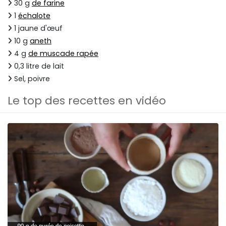
30 g
de farine
1
échalote
1 jaune d'œuf
10 g
aneth
4 g
de muscade rapée
0,3 litre de lait
Sel, poivre
Le top des recettes en vidéo