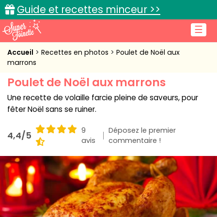
Guide et recettes minceur >>
☰
Accueil
Accueil
Recettes en photos
Poulet de Noël aux
marrons
Recettes de cuisine
Poulet de Noël aux marrons
Cuisine pratique
Une recette de volaille farcie pleine de saveurs, pour
fêter Noël sans se ruiner.
L'actu cuisine
9
Déposez le premier
4,4/5
avis
commentaire !
Connexion