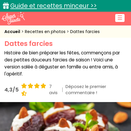
Guide et recettes minceur >>
☰
Accueil
Accueil
Recettes en photos
Dattes farcies
Dattes farcies
Recettes de cuisine
Histoire de bien préparer les fêtes, commençons par
Cuisine pratique
des petites douceurs farcies de saison ! Voici une
version salée à déguster en famille ou entre amis, à
L'actu cuisine
l'apéritif.
7
Déposez le premier
4,3/5
avis
commentaire !
Connexion