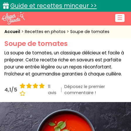
Guide et recettes minceur >>
☰
Accueil
Accueil
Recettes en photos
Soupe de tomates
Soupe de tomates
Recettes de cuisine
La soupe de tomates, un classique délicieux et facile à
Cuisine pratique
préparer. Cette recette riche en saveurs est parfaite
pour une entrée légère ou un repas réconfortant.
L'actu cuisine
Fraîcheur et gourmandise garanties à chaque cuillère.
11
Déposez le premier
4,1/5
avis
commentaire !
Connexion