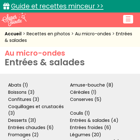
Guide et recettes minceur >>
☰
Accueil
Accueil
Recettes en photos
Au micro-ondes
Entrées
& salades
Recettes de cuisine
Au micro-ondes
Entrées & salades
Cuisine pratique
L'actu cuisine
Abats (1)
Amuse-bouche (8)
Boissons (3)
Céréales (1)
Confitures (3)
Conserves (5)
Connexion
Coquillages et crustacés
(3)
Coulis (1)
Desserts (31)
Entrées & salades (4)
Entrées chaudes (6)
Entrées froides (6)
Fromages (2)
Légumes (20)