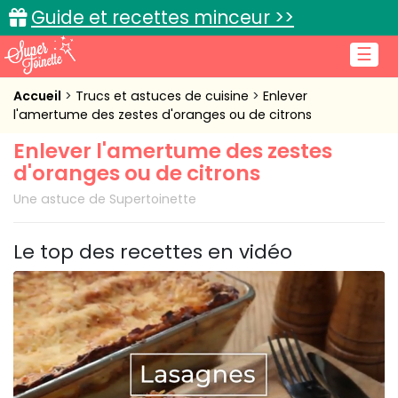
Guide et recettes minceur >>
☰
Accueil
Accueil
Trucs et astuces de cuisine
Enlever
l'amertume des zestes d'oranges ou de citrons
Recettes de cuisine
Enlever l'amertume des zestes
d'oranges ou de citrons
Cuisine pratique
Une astuce de Supertoinette
L'actu cuisine
Le top des recettes en vidéo
Connexion