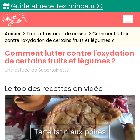
Guide et recettes minceur >>
☰
Accueil
Accueil
Trucs et astuces de cuisine
Comment lutter
contre l'oxydation de certains fruits et légumes ?
Recettes de cuisine
Comment lutter contre l'oxydation
de certains fruits et légumes ?
Cuisine pratique
Une astuce de Supertoinette
L'actu cuisine
Le top des recettes en vidéo
Connexion