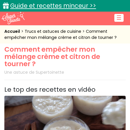
Guide et recettes minceur >>
☰
Accueil
Accueil
Trucs et astuces de cuisine
Comment
empêcher mon mélange crème et citron de tourner ?
Recettes de cuisine
Comment empêcher mon
mélange crème et citron de
Cuisine pratique
tourner ?
L'actu cuisine
Une astuce de Supertoinette
Le top des recettes en vidéo
Connexion