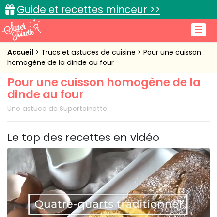
Guide et recettes minceur >>
☰
Accueil
Accueil
Trucs et astuces de cuisine
Pour une cuisson
homogène de la dinde au four
Recettes de cuisine
Pour une cuisson homogène de la
dinde au four
Cuisine pratique
Une astuce de Supertoinette
L'actu cuisine
Le top des recettes en vidéo
Connexion