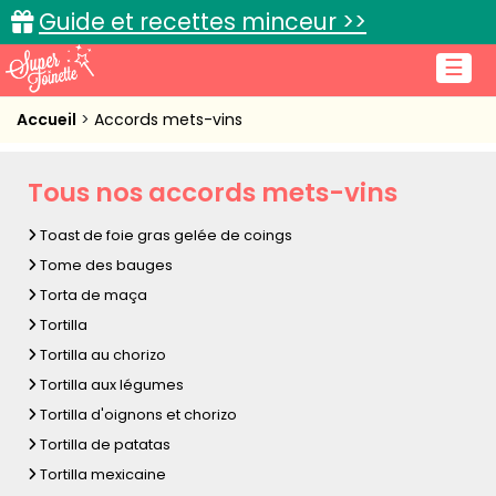
Guide et recettes minceur >>
☰
Accueil
Accueil
Accords mets-vins
Recettes de cuisine
Tous nos accords mets-vins
Cuisine pratique
Toast de foie gras gelée de coings
L'actu cuisine
Tome des bauges
Torta de maça
Tortilla
Tortilla au chorizo
Connexion
Tortilla aux légumes
Tortilla d'oignons et chorizo
Tortilla de patatas
Tortilla mexicaine