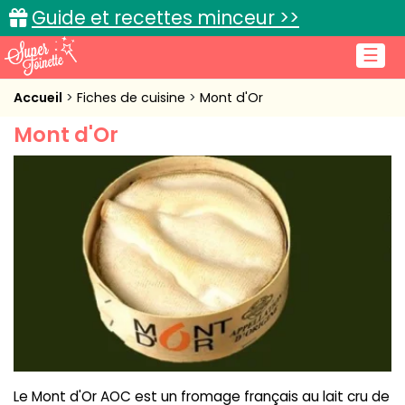
Guide et recettes minceur >>
☰
Accueil
Accueil
Fiches de cuisine
Mont d'Or
Mont d'Or
Recettes de cuisine
Cuisine pratique
L'actu cuisine
Connexion
Le Mont d'Or AOC est un fromage français au lait cru de