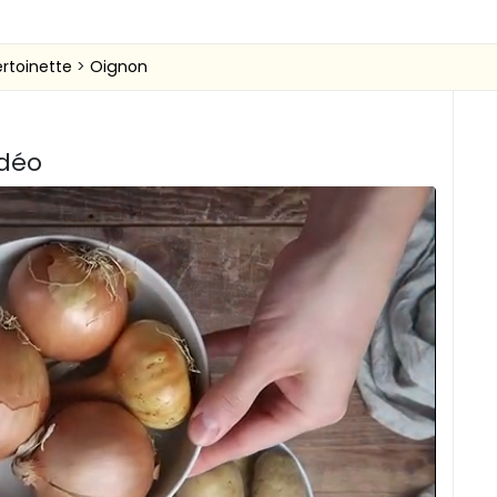
ertoinette
Oignon
idéo