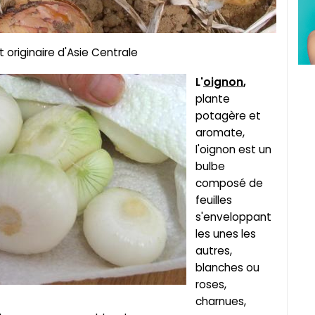
st originaire d'Asie Centrale
L'
oignon
,
plante
potagère et
aromate,
l'oignon est un
bulbe
composé de
feuilles
s'enveloppant
les unes les
autres,
blanches ou
roses,
charnues,