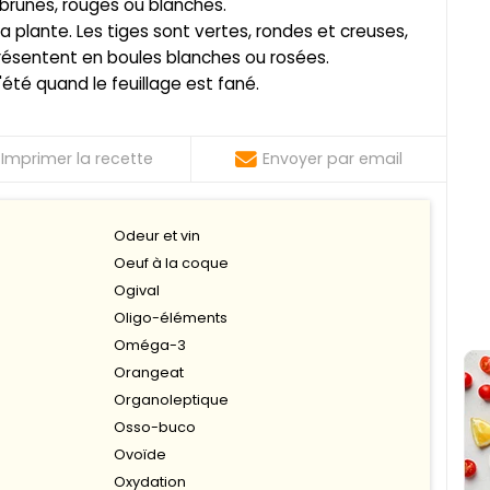
 brunes, rouges ou blanches.
la plante. Les tiges sont vertes, rondes et creuses,
ésentent en boules blanches ou rosées.
l'été quand le feuillage est fané.
Imprimer la recette
Envoyer par email
Odeur et vin
Oeuf à la coque
Ogival
Oligo-éléments
Oméga-3
Orangeat
Organoleptique
Osso-buco
Ovoïde
Oxydation