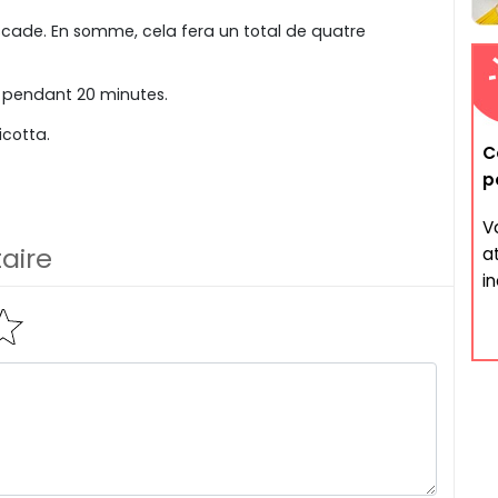
ade. En somme, cela fera un total de quatre
 pendant 20 minutes.
icotta.
C
p
V
aire
a
i