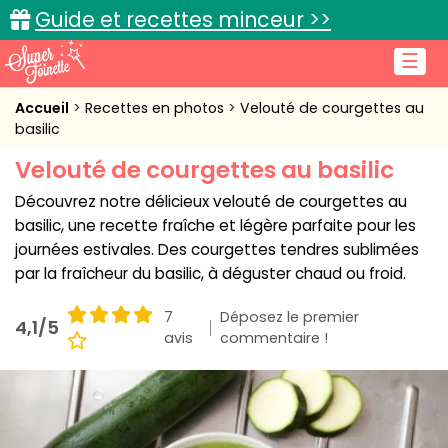
Guide et recettes minceur >>
☰
Accueil
Accueil
Recettes en photos
Velouté de courgettes au
basilic
Recettes de cuisine
Velouté de courgettes au basilic
Cuisine pratique
Découvrez notre délicieux velouté de courgettes au
basilic, une recette fraîche et légère parfaite pour les
L'actu cuisine
journées estivales. Des courgettes tendres sublimées
par la fraîcheur du basilic, à déguster chaud ou froid.
7
Déposez le premier
4,1/5
avis
Connexion
commentaire !