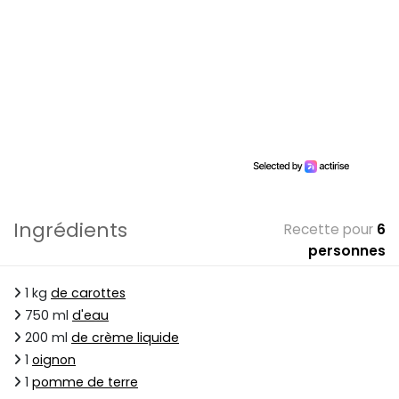
Ingrédients
Recette pour
6
personnes
1 kg
de carottes
750 ml
d'eau
200 ml
de crème liquide
1
oignon
1
pomme de terre