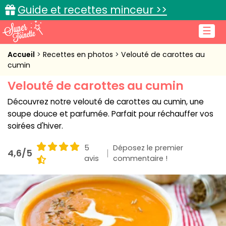
Guide et recettes minceur >>
☰
Accueil
Accueil
Recettes en photos
Velouté de carottes au
cumin
Recettes de cuisine
Velouté de carottes au cumin
Cuisine pratique
Découvrez notre velouté de carottes au cumin, une
soupe douce et parfumée. Parfait pour réchauffer vos
L'actu cuisine
soirées d'hiver.
5
Déposez le premier
4,6/5
avis
commentaire !
Connexion