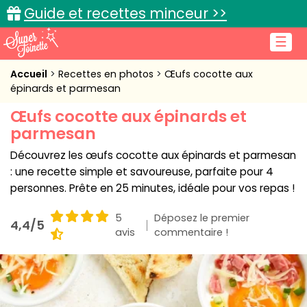
Guide et recettes minceur >>
☰
Accueil
Accueil
Recettes en photos
Œufs cocotte aux
épinards et parmesan
Recettes de cuisine
Œufs cocotte aux épinards et
parmesan
Cuisine pratique
Découvrez les œufs cocotte aux épinards et parmesan
L'actu cuisine
: une recette simple et savoureuse, parfaite pour 4
personnes. Prête en 25 minutes, idéale pour vos repas !
5
Déposez le premier
4,4/5
Connexion
avis
commentaire !