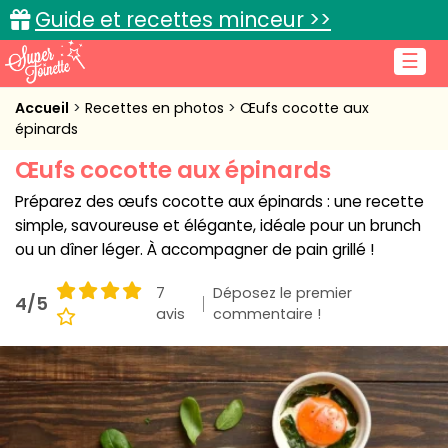
Guide et recettes minceur >>
☰
Accueil
Accueil
Recettes en photos
Œufs cocotte aux
épinards
Recettes de cuisine
Œufs cocotte aux épinards
Cuisine pratique
Préparez des œufs cocotte aux épinards : une recette
simple, savoureuse et élégante, idéale pour un brunch
L'actu cuisine
ou un dîner léger. À accompagner de pain grillé !
7
Déposez le premier
4/5
avis
commentaire !
Connexion