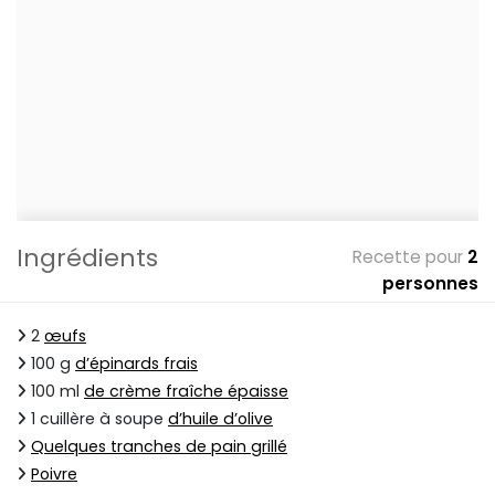
Ingrédients
Recette pour
2
personnes
2
œufs
100 g
d’épinards frais
100 ml
de crème fraîche épaisse
1 cuillère à soupe
d’huile d’olive
Quelques tranches de pain grillé
Poivre