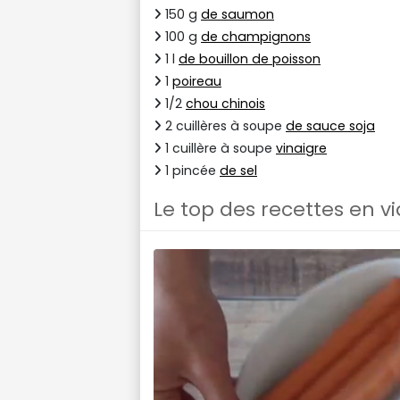
150 g
de saumon
100 g
de champignons
1 l
de bouillon de poisson
1
poireau
1/2
chou chinois
2 cuillères à soupe
de sauce soja
1 cuillère à soupe
vinaigre
1 pincée
de sel
Le top des recettes en v