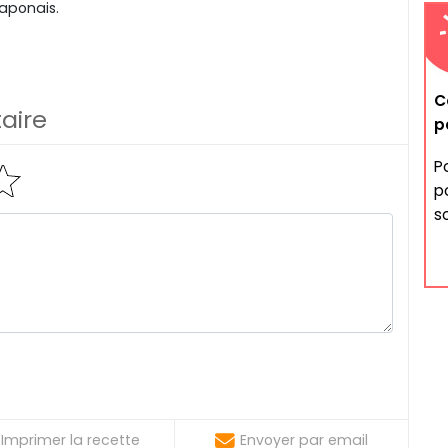
japonais.
C
aire
p
P
po
s
Imprimer la recette
Envoyer par email