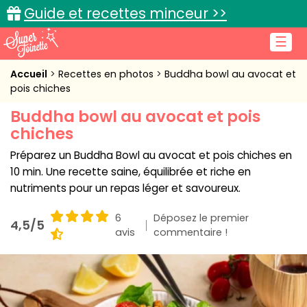
Guide et recettes minceur >>
☰
Accueil
Accueil
Recettes en photos
Buddha bowl au avocat et
pois chiches
Recettes de cuisine
Buddha bowl au avocat et pois
chiches
Cuisine pratique
Préparez un Buddha Bowl au avocat et pois chiches en
L'actu cuisine
10 min. Une recette saine, équilibrée et riche en
nutriments pour un repas léger et savoureux.
6
Déposez le premier
4,5/5
Connexion
avis
commentaire !