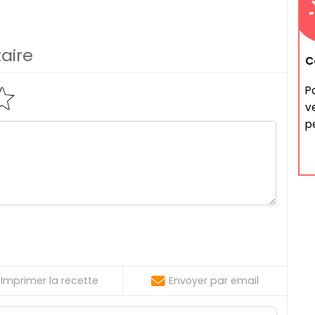
aire
C
P
v
pe
Imprimer la recette
Envoyer par email