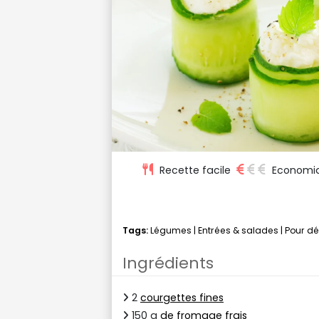
Recette facile
Economi
Tags:
Légumes
|
Entrées & salades
|
Pour d
Ingrédients
2
courgettes fines
150 g
de fromage frais