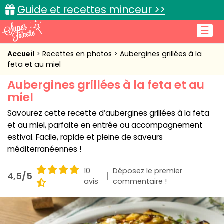
Guide et recettes minceur >>
☰
Accueil
Accueil
Recettes en photos
Aubergines grillées à la
feta et au miel
Recettes de cuisine
Aubergines grillées à la feta et au
miel
Cuisine pratique
Savourez cette recette d’aubergines grillées à la feta
L'actu cuisine
et au miel, parfaite en entrée ou accompagnement
estival. Facile, rapide et pleine de saveurs
méditerranéennes !
Connexion
10
Déposez le premier
4,5/5
avis
commentaire !