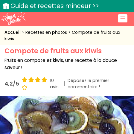
Guide et recettes minceur >>
☰
Accueil
Accueil
Recettes en photos
Compote de fruits aux
kiwis
Recettes de cuisine
Compote de fruits aux kiwis
Cuisine pratique
Fruits en compote et kiwis, une recette à la douce
saveur !
L'actu cuisine
10
Déposez le premier
4,2/5
avis
commentaire !
Connexion