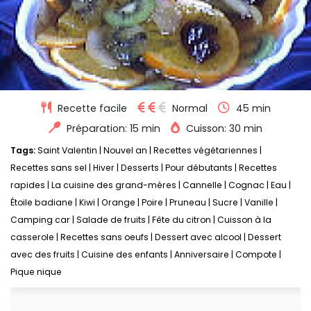
Recette facile
Normal
45 min
Préparation: 15 min
Cuisson: 30 min
Tags:
Saint Valentin
|
Nouvel an
|
Recettes végétariennes
|
Recettes sans sel
|
Hiver
|
Desserts
|
Pour débutants
|
Recettes
rapides
|
La cuisine des grand-mères
|
Cannelle
|
Cognac
|
Eau
|
Étoile badiane
|
Kiwi
|
Orange
|
Poire
|
Pruneau
|
Sucre
|
Vanille
|
Camping car
|
Salade de fruits
|
Fête du citron
|
Cuisson à la
casserole
|
Recettes sans oeufs
|
Dessert avec alcool
|
Dessert
avec des fruits
|
Cuisine des enfants
|
Anniversaire
|
Compote
|
Pique nique