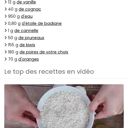
12 g
de vanille
40 g
de cognac
950 g
d'eau
0,80 g
d'étoile de badiane
1 g
de cannelle
50 g
de pruneaux
155 g
de kiwis
180 g
de poires de votre choix
70 g
d'oranges
Le top des recettes en vidéo