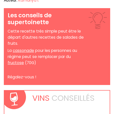
Auteur:
Kamariya I.
Les conseils de
supertoinette
Cette recette très simple peut être le
départ d'autres recettes de salades de
fruits.
La
cassonade
pour les personnes au
régime peut se remplacer par du
fructose
(70G)
Régalez-vous !
VINS
CONSEILLÉS