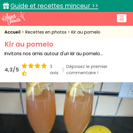
Guide et recettes minceur >>
☰
Accueil
Accueil
Recettes en photos
Kir au pomelo
Kir au pomelo
Recettes de cuisine
Invitons nos amis autour d'un kir au pomelo...
Cuisine pratique
3
Déposez le premier
4,3/5
L'actu cuisine
avis
commentaire !
Connexion