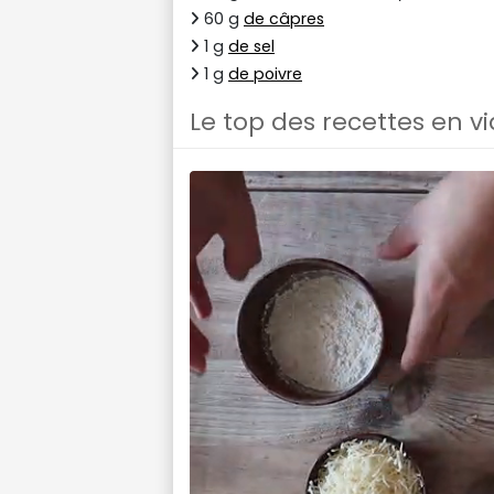
60 g
de câpres
1 g
de sel
1 g
de poivre
Le top des recettes en v