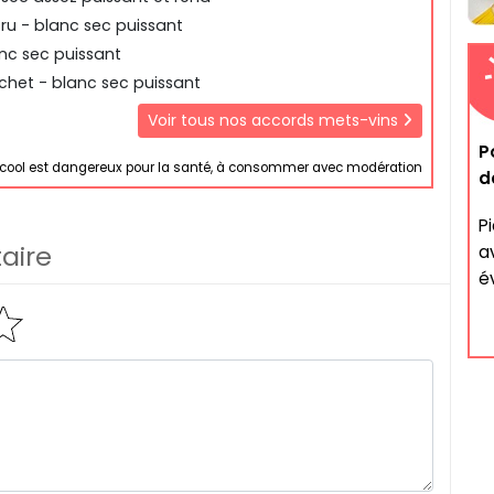
cru - blanc sec puissant
anc sec puissant
het - blanc sec puissant
Voir tous nos accords mets-vins
P
lcool est dangereux pour la santé, à consommer avec modération
d
P
aire
a
év