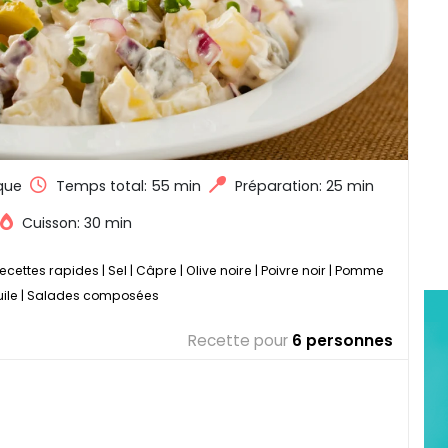
que
Temps total:
55 min
Préparation: 25 min
Cuisson: 30 min
ecettes rapides
|
Sel
|
Câpre
|
Olive noire
|
Poivre noir
|
Pomme
uile
|
Salades composées
Recette pour
6 personnes