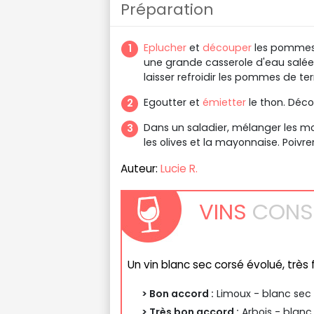
Préparation
Eplucher
et
découper
les pommes 
une grande casserole d'eau salée
laisser refroidir les pommes de ter
Egoutter et
émietter
le thon. Déco
Dans un saladier, mélanger les m
les olives et la mayonnaise. Poivre
Auteur:
Lucie R.
VINS
CONSE
Un vin blanc sec corsé évolué, très 
> Bon accord :
Limoux - blanc sec 
> Très bon accord :
Arbois - blanc