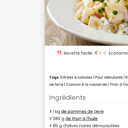
Recette facile
Economi
Tags:
Entrées & salades
|
Pour débutants
|
R
de terre
|
Cuisson à la casserole
|
Thon à l'h
Ingrédients
1 kg
de pommes de terre
280 g
de thon à l'huile
85 g d'olives noires dénoyautées