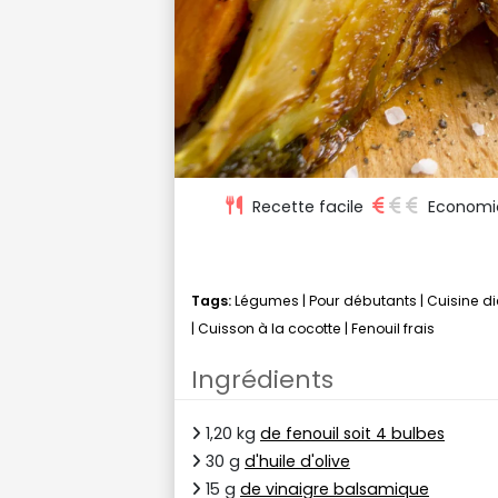
Recette facile
Economi
Tags:
Légumes
|
Pour débutants
|
Cuisine di
|
Cuisson à la cocotte
|
Fenouil frais
Ingrédients
1,20 kg
de fenouil soit 4 bulbes
30 g
d'huile d'olive
15 g
de vinaigre balsamique