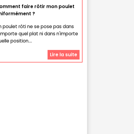
omment faire rôtir mon poulet
niformément ?
n poulet rôti ne se pose pas dans
'importe quel plat ni dans n'importe
elle position....
Lire la suite