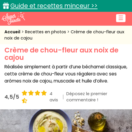
Guide et recettes minceur >>
☰
Accueil
Accueil
Recettes en photos
Crème de chou-fleur aux
noix de cajou
Recettes de cuisine
Crème de chou-fleur aux noix de
cajou
Cuisine pratique
Réalisée simplement à partir d’une béchamel classique,
L'actu cuisine
cette crème de chou-fleur vous régalera avec ses
arômes noix de cajou, muscade et huile d’olive.
4
Déposez le premier
4,5/5
Connexion
avis
commentaire !