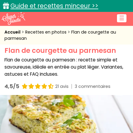
Guide et recettes minceur >>
☰
Accueil
Accueil
Recettes en photos
Flan de courgette au
parmesan
Recettes de cuisine
Flan de courgette au parmesan
Cuisine pratique
Flan de courgette au parmesan : recette simple et
savoureuse, idéale en entrée ou plat léger. Variantes,
L'actu cuisine
astuces et FAQ incluses.
4,5/5
21 avis
3 commentaires
Connexion