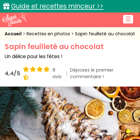
Guide et recettes minceur >>
☰
Accueil
Accueil
Recettes en photos
Sapin feuilleté au chocolat
Sapin feuilleté au chocolat
Recettes de cuisine
Un délice pour les fêtes !
Cuisine pratique
8
Déposez le premier
4,4/5
L'actu cuisine
avis
commentaire !
Connexion