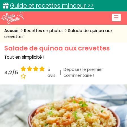
Guide et recettes minceur >>
☰
Accueil
Accueil
Recettes en photos
Salade de quinoa aux
crevettes
Recettes de cuisine
Salade de quinoa aux crevettes
Cuisine pratique
Tout en simplicité !
L'actu cuisine
5
Déposez le premier
4,2/5
avis
commentaire !
Connexion