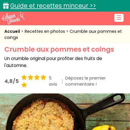
Guide et recettes minceur >>
☰
Accueil
Accueil
Recettes en photos
Crumble aux pommes et
coings
Recettes de cuisine
Crumble aux pommes et coings
Cuisine pratique
Un crumble original pour profiter des fruits de
l'automne.
L'actu cuisine
5
Déposez le premier
4,8/5
avis
commentaire !
Connexion