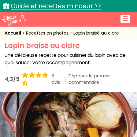
Guide et recettes minceur >>
☰
Accueil
Accueil
Recettes en photos
Lapin braisé au cidre
Lapin braisé au cidre
Recettes de cuisine
Une délicieuse recette pour cuisiner du lapin avec de
Cuisine pratique
quoi saucer votre accompagnement.
L'actu cuisine
6
Déposez le premier
4,3/5
avis
commentaire !
Connexion