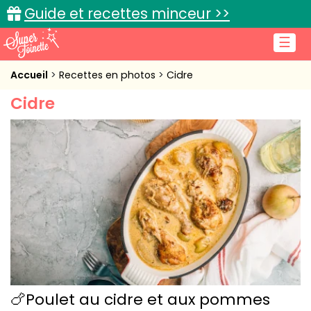
Guide et recettes minceur >>
☰
Accueil
Accueil
Recettes en photos
Cidre
Cidre
Recettes de cuisine
Cuisine pratique
L'actu cuisine
Connexion
🍗Poulet au cidre et aux pommes