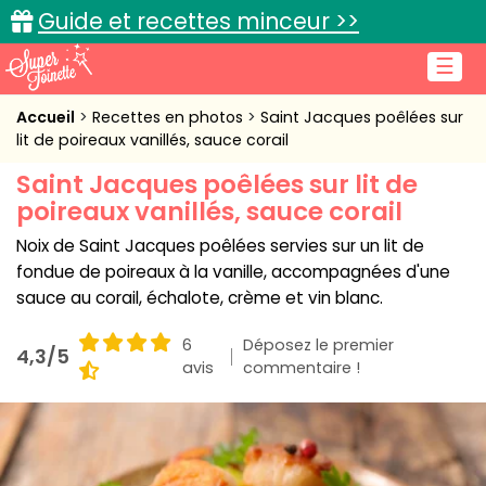
Guide et recettes minceur >>
☰
Accueil
Accueil
Recettes en photos
Saint Jacques poêlées sur
lit de poireaux vanillés, sauce corail
Recettes de cuisine
Saint Jacques poêlées sur lit de
poireaux vanillés, sauce corail
Cuisine pratique
Noix de Saint Jacques poêlées servies sur un lit de
L'actu cuisine
fondue de poireaux à la vanille, accompagnées d'une
sauce au corail, échalote, crème et vin blanc.
6
Déposez le premier
4,3/5
Connexion
avis
commentaire !