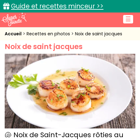
Guide et recettes minceur >>
☰
Accueil
Accueil
Recettes en photos
Noix de saint jacques
Noix de saint jacques
Recettes de cuisine
Cuisine pratique
L'actu cuisine
Connexion
🐚 Noix de Saint-Jacques rôties au