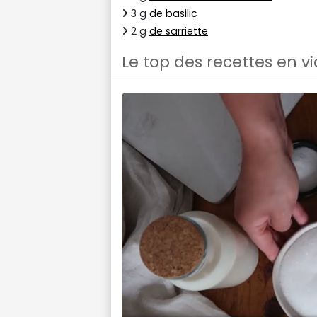
3 g
de basilic
2 g
de sarriette
Le top des recettes en v