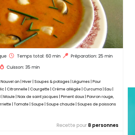
que
Temps total:
60 min
Préparation: 25 min
Cuisson: 35 min
|
Nouvel an
|
Hiver
|
Soupes & potages
|
Légumes
|
Pour
lic
|
Citronnelle
|
Courgette
|
Crème allégée
|
Curcuma
|
Eau
|
d
|
Moule
|
Noix de saint jacques
|
Piment doux
|
Poivron rouge,
rriette
|
Tomate
|
Soupe
|
Soupe chaude
|
Soupes de poissons
Recette pour
8 personnes