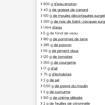
600 g
d'eau environ
40 g
de graisse de canard
100 g
de moules décortiquées surgel
200 g
de noix de Saint-Jacques surg
1 litre
d'eau
5 g de fond de veau
180 g
de pommes de terre
285 g
de poivron
55 g
de piment doux
120 g
de tomates
250 g
de courgette
17 g
d'ail
75 g
d'échalotes
2 g
de sel
0,50 g
de poivre du moulin
2 g
de curcuma
100 g
de crème allégée
2 g
de feuilles de citronnelle