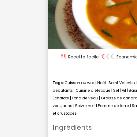
Recette facile
Economi
Tags:
Cuisson au wok
|
Noël
|
Saint Valentin
débutants
|
Cuisine diététique
|
Sel
|
Ail
|
Basi
Échalote
|
Fond de veau
|
Graisse de canar
vert, jaune
|
Poivre noir
|
Pomme de terre
|
Sa
et crustacés
Ingrédients