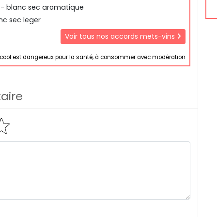
- blanc sec aromatique
c sec leger
Voir tous nos accords mets-vins
lcool est dangereux pour la santé, à consommer avec modération
aire