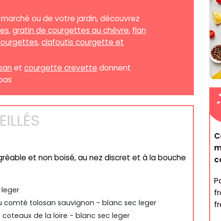
 marché ou de votre jardin, découvrez
ées
,
gratin de courgettes au chèvre
,
flan
courgettes
,
clafoutis courgette et
san
et
courgette crevette
donnent
 pas
ILLÉS
C
m
agréable et non boisé, au nez discret et à la bouche
c
P
 leger
f
 comté tolosan sauvignon - blanc sec leger
f
oteaux de la loire - blanc sec leger