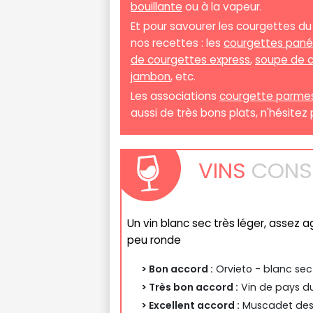
bouillante
ou à la vapeur.
Et pour savourer les courgettes du
nos recettes : les
courgettes pan
de courgettes express
,
soupe de 
jambon
, etc.
Les associations
courgette parme
aussi de très bons plats, n'hésitez
VINS
CONSE
Un vin blanc sec très léger, assez 
peu ronde
> Bon accord :
Orvieto - blanc sec
> Très bon accord :
Vin de pays du
> Excellent accord :
Muscadet des c