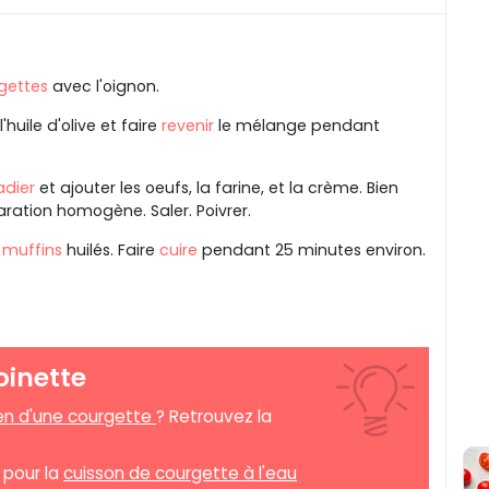
gettes
avec l'oignon.
'huile d'olive et faire
revenir
le mélange pendant
adier
et ajouter les oeufs, la farine, et la crème. Bien
ration homogène. Saler. Poivrer.
à
muffins
huilés. Faire
cuire
pendant 25 minutes environ.
oinette
n d'une courgette
? Retrouvez la
.
 pour la
cuisson de courgette à l'eau