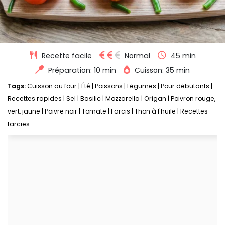
Recette facile
Normal
45 min
Préparation: 10 min
Cuisson: 35 min
Tags:
Cuisson au four
|
Été
|
Poissons
|
Légumes
|
Pour débutants
|
Recettes rapides
|
Sel
|
Basilic
|
Mozzarella
|
Origan
|
Poivron rouge,
vert, jaune
|
Poivre noir
|
Tomate
|
Farcis
|
Thon à l'huile
|
Recettes
farcies