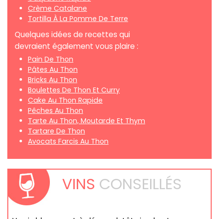
Crème Catalane
Tortilla À La Pomme De Terre
Quelques idées de recettes qui
devraient également vous plaire :
Pain De Thon
Pâtes Au Thon
Bricks Au Thon
Boulettes De Thon Et Curry
Cake Au Thon Rapide
Pêches Au Thon
Tarte Au Thon, Moutarde Et Thym
Tartare De Thon
Avocats Farcis Au Thon
VINS
CONSEILLÉS