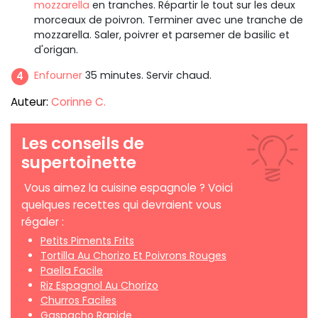
mozzarella
en tranches. Répartir le tout sur les deux
morceaux de poivron. Terminer avec une tranche de
mozzarella. Saler, poivrer et parsemer de basilic et
d'origan.
Enfourner
35 minutes. Servir chaud.
Auteur:
Corinne C.
Les conseils de
supertoinette
Vous aimez la cuisine espagnole ? Voici
quelques recettes qui devraient vous
régaler :
Petits Piments Frits
Tortilla Au Chorizo Et Poivrons Rouges
Paella Facile
Riz Espagnol Au Chorizo
Churros Faciles
Gaspacho Rapide