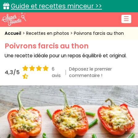
Guide et recettes minceur >>
☰
Accueil
Accueil
Recettes en photos
Poivrons farcis au thon
Poivrons farcis au thon
Recettes de cuisine
Une recette idéale pour un repas équilibré et original.
Cuisine pratique
6
Déposez le premier
4,3/5
L'actu cuisine
avis
commentaire !
Connexion