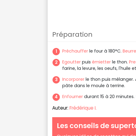
Préparation
Préchauffer
le four à 180°C.
Beurre
Egoutter
puis
émietter
le thon.
Pre
farine, la levure, les oeufs, l'huile e
Incorporer
le thon puis mélanger. A
pâte dans le moule à terrine.
Enfourner
durant 15 à 20 minutes. 
Auteur:
Frédérique I.
Les conseils de supert