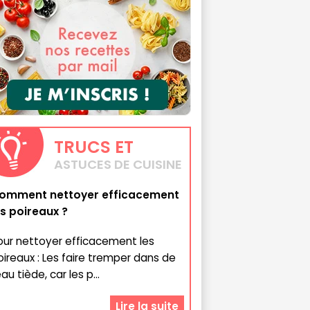
TRUCS
ET
ASTUCES DE CUISINE
omment nettoyer efficacement
es poireaux ?
our nettoyer efficacement les
oireaux : Les faire tremper dans de
eau tiède, car les p...
Lire la suite