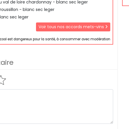
 val de loire chardonnay - blanc sec leger
oussillon - blanc sec leger
blanc sec leger
Voir tous nos accords mets-vins
lcool est dangereux pour la santé, à consommer avec modération
aire