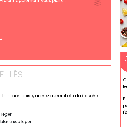
vraient également vous plaire :
m
ILLÉS
C
l
ble et non boisé, au nez minéral et à la bouche
P
p
l'
 leger
blanc sec leger