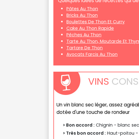
Quelques idées de recettes qui de
Pâtes Au Thon
Bricks Au Thon
Boulettes De Thon Et Curry
Cake Au Thon Rapide
Pêches Au Thon
Tarte Au Thon, Moutarde Et Thy
Tartare De Thon
Avocats Farcis Au Thon
VINS
CONSE
Un vin blanc sec léger, assez agréa
dotée d'une touche de rondeur
> Bon accord :
Chignin - blanc sec
> Très bon accord :
Haut-poitou - 