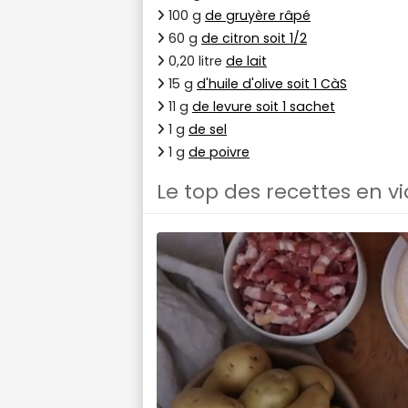
100 g
de gruyère râpé
60 g
de citron soit 1/2
0,20 litre
de lait
15 g
d'huile d'olive soit 1 CàS
11 g
de levure soit 1 sachet
1 g
de sel
1 g
de poivre
Le top des recettes en v