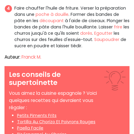
Faire chauffer l'huile de friture. Verser la préparation
dans une
poche à douille
. Former des bandes de
pâte en les
découpant
à l'aide de ciseaux. Plonger les
bandes de pâte dans l'huile bouillante. Laisser
frire
les
churros jusqu'à ce qu'ils soient
dorés
.
Egoutter
les
churros sur des feuilles d'essuie-tout.
Saupoudrer
de
sucre en poudre et laisser tiédir.
Auteur:
Franck M.
Les conseils de
supertoinette
Vous aimez la cuisine espagnole ? Voici
quelques recettes qui devraient vous
régaler :
Petits Piments Frits
Tortilla Au Chorizo Et Poivrons Rouges
Paella Facile