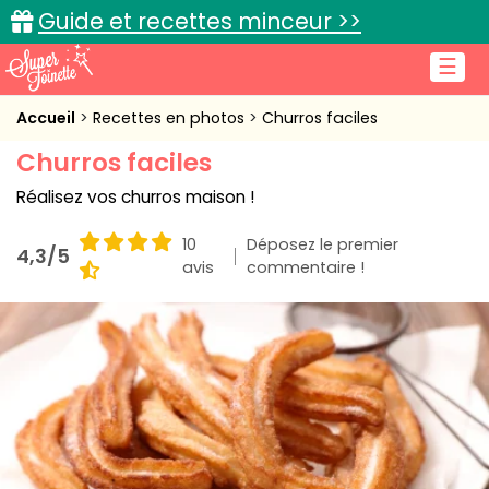
Guide et recettes minceur >>
☰
Accueil
Accueil
Recettes en photos
Churros faciles
Churros faciles
Recettes de cuisine
Réalisez vos churros maison !
Cuisine pratique
10
Déposez le premier
4,3/5
L'actu cuisine
avis
commentaire !
Connexion