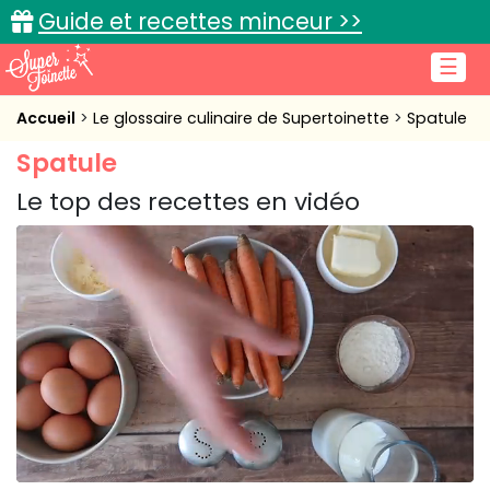
Guide et recettes minceur >>
☰
Accueil
Accueil
Le glossaire culinaire de Supertoinette
Spatule
Spatule
Recettes de cuisine
Le top des recettes en vidéo
Cuisine pratique
L'actu cuisine
Connexion