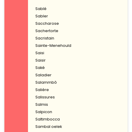
Sablé
Sabler
Saccharose
Sachertorte
Sacristain
Sainte-Menehould
Saisi
Saisir
Saké
Saladier
Salammbô
Salière
Salissures
Salmis
Salpicon
Saltimbocca
Sambal oelek