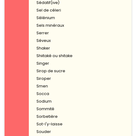
Sédatif(ive)
Sel de céleri
Sélénium
Sels minéraux
Serrer
Séveux
Shaker
Shiitaké ou shitake
Singer
Sirop de sucre
Siroper
Smen
Socca
Sodium
Sommité
Sorbetière
Sot-l'y-laisse
Souder