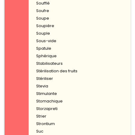
Soufflé
Soufre
Soupe
Soupière
Souple
Sous-vide
Spatule
Sphérique
Stabilisateurs
Stérilisation des fruits
Stériliser
Stevia
Stimulante
Stomachique
Storzapreti
Strier
Strontium
Suc