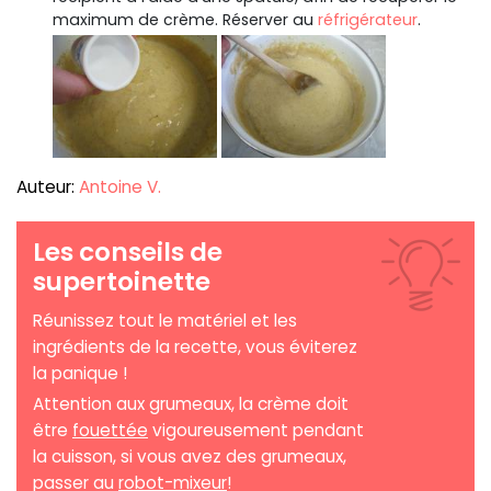
maximum de crème. Réserver au
réfrigérateur
.
Auteur:
Antoine V.
Les conseils de
supertoinette
Réunissez tout le matériel et les
ingrédients de la recette, vous éviterez
la panique !
Attention aux grumeaux, la crème doit
être
fouettée
vigoureusement pendant
la cuisson, si vous avez des grumeaux,
passer au
robot-mixeur
!