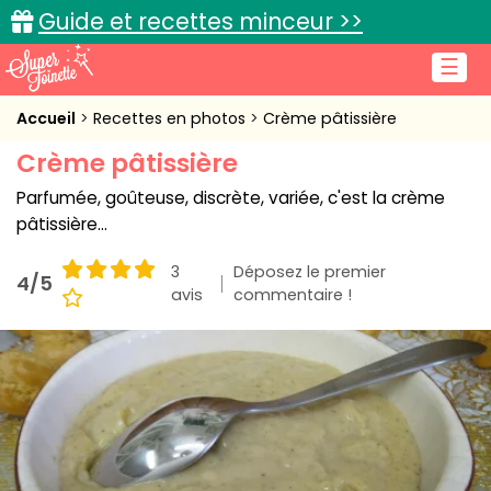
Guide et recettes minceur >>
☰
Accueil
Accueil
Recettes en photos
Crème pâtissière
Crème pâtissière
Recettes de cuisine
Parfumée, goûteuse, discrète, variée, c'est la crème
Cuisine pratique
pâtissière...
L'actu cuisine
3
Déposez le premier
4/5
avis
commentaire !
Connexion