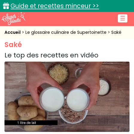
Guide et recettes minceur >>
☰
Accueil
Accueil
Le glossaire culinaire de Supertoinette
Saké
Saké
Recettes de cuisine
Le top des recettes en vidéo
Cuisine pratique
L'actu cuisine
Connexion