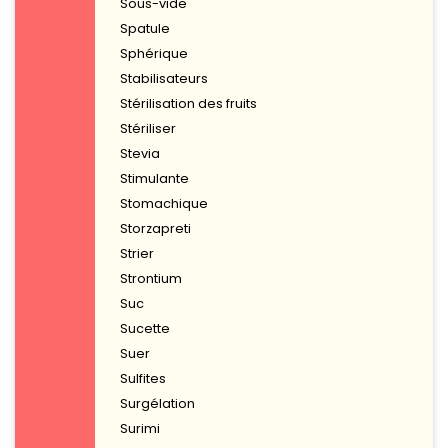
Sous-vide
Spatule
Sphérique
Stabilisateurs
Stérilisation des fruits
Stériliser
Stevia
Stimulante
Stomachique
Storzapreti
Strier
Strontium
Suc
Sucette
Suer
Sulfites
Surgélation
Surimi