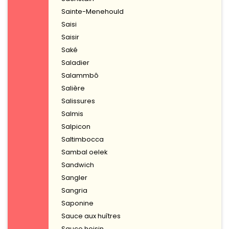
Sainte-Menehould
Saisi
Saisir
Saké
Saladier
Salammbô
Salière
Salissures
Salmis
Salpicon
Saltimbocca
Sambal oelek
Sandwich
Sangler
Sangria
Saponine
Sauce aux huîtres
Sauce hoisin