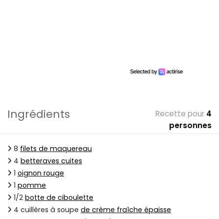
Ingrédients
Recette pour
4
personnes
8
filets de maquereau
4
betteraves cuites
1
oignon rouge
1
pomme
1/2
botte de ciboulette
4 cuillères à soupe
de crème fraîche épaisse