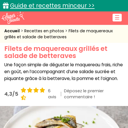
Guide et recettes minceur >>
☰
Accueil
Accueil
Recettes en photos
Filets de maquereaux
grillés et salade de betteraves
Recettes de cuisine
Filets de maquereaux grillés et
salade de betteraves
Cuisine pratique
Une façon simple de déguster le maquereau frais, riche
L'actu cuisine
en goût, en l’accompagnant d’une salade sucrée et
piquante grâce à la betterave, la pomme et l’oignon.
6
Déposez le premier
4,3/5
Connexion
avis
commentaire !