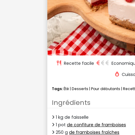
Recette facile
Economiq
Cuisso
Tags:
Été
|
Desserts
|
Pour débutants
|
Recet
Ingrédients
1 kg de faisselle
1 pot
de confiture de framboises
250 g
de framboises fraîches