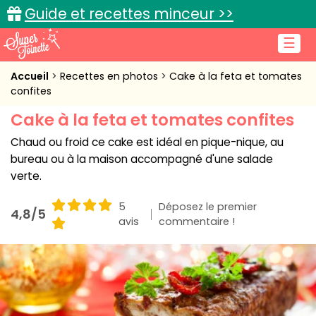
Guide et recettes minceur >>
☰
Accueil
Accueil
Recettes en photos
Cake à la feta et tomates
confites
Recettes de cuisine
Cake à la feta et tomates confites
Cuisine pratique
Chaud ou froid ce cake est idéal en pique-nique, au
bureau ou à la maison accompagné d'une salade
L'actu cuisine
verte.
5
Déposez le premier
4,8/5
avis
commentaire !
Connexion