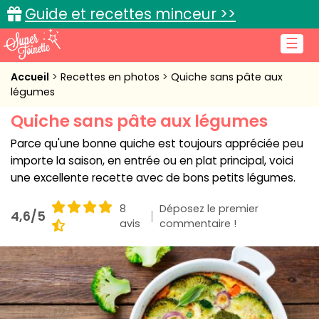
Guide et recettes minceur >>
☰
Accueil
Accueil
Recettes en photos
Quiche sans pâte aux
légumes
Recettes de cuisine
Quiche sans pâte aux légumes
Cuisine pratique
Parce qu'une bonne quiche est toujours appréciée peu
importe la saison, en entrée ou en plat principal, voici
L'actu cuisine
une excellente recette avec de bons petits légumes.
8
Déposez le premier
4,6/5
avis
commentaire !
Connexion