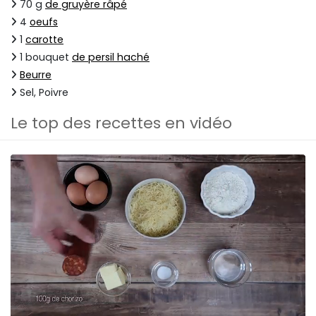
70 g
de gruyère râpé
4
oeufs
1
carotte
1 bouquet
de persil haché
Beurre
Sel, Poivre
Le top des recettes en vidéo